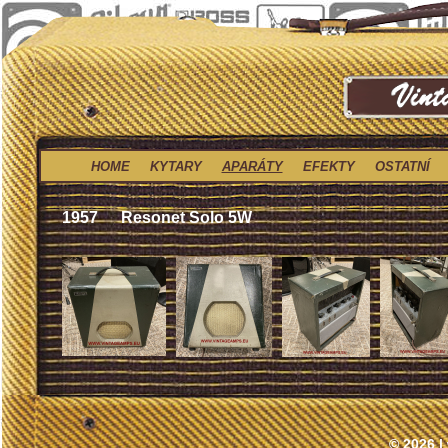
HOME
KYTARY
APARÁTY
EFEKTY
OSTATNÍ
1957
Resonet Solo 5W
© 2026 |