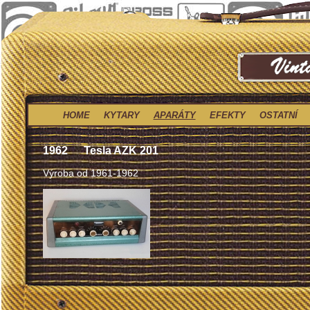
HOME
KYTARY
APARÁTY
EFEKTY
OSTATNÍ
1962
Tesla AZK 201
Výroba od 1961-1962