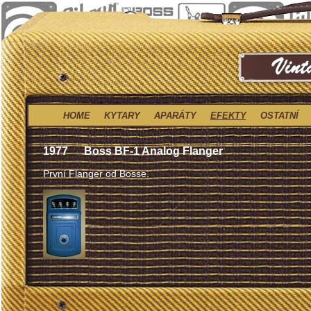
HOME
KYTARY
APARÁTY
EFEKTY
OSTATNÍ
1977
Boss BF-1 Analog Flanger
První Flanger od Bosse.