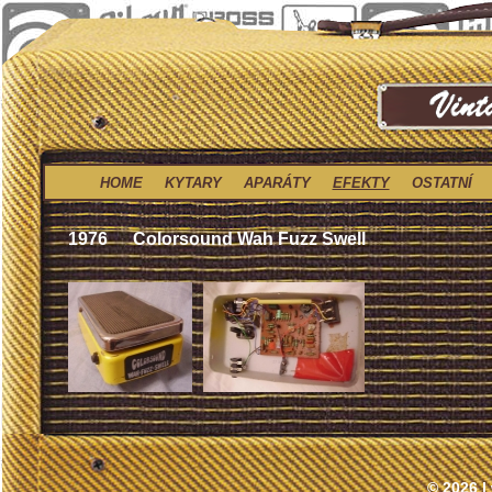
HOME
KYTARY
APARÁTY
EFEKTY
OSTATNÍ
1976
Colorsound Wah Fuzz Swell
© 2026 |