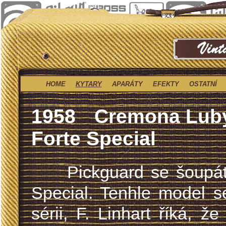
HOME
KYTARY
APARÁTY
EFEKTY
OSTATNÍ
1958
Cremona Luby
Forte Special
Pickguard se šoupátky
Special. Tenhle model s
sérii, F. Linhart říká, 