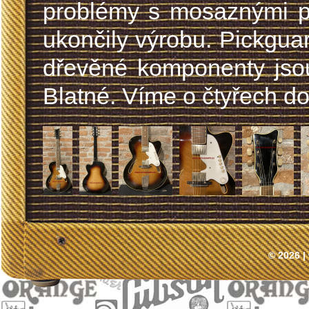
problémy s mosaznými pl
ukončily výrobu. Pickguar
dřevěné komponenty jsou
Blatné. Víme o čtyřech d
© 2026 |