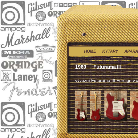
HOME
KYTARY
APARÁ
1960
Futurama III
vývozní Futurama III Foreign v.č