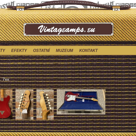
TY
EFEKTY
OSTATNÍ
MUZEUM
KONTAKT
. 7xx