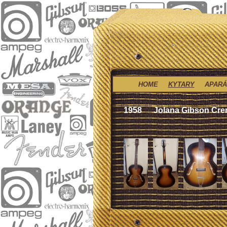
HOME
KYTARY
APARÁ
1958
Jolana Gibson Cr