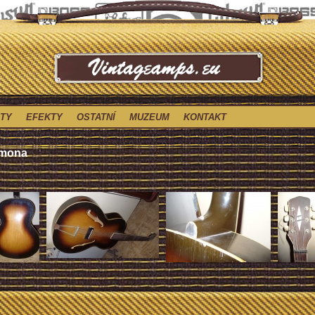
TY
EFEKTY
OSTATNÍ
MUZEUM
KONTAKT
emona