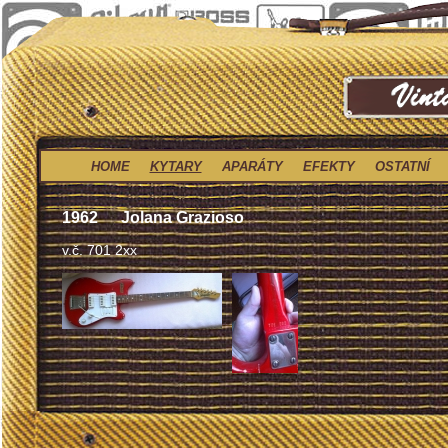
HOME
KYTARY
APARÁTY
EFEKTY
OSTATNÍ
1962
Jolana Grazioso
v.č. 701 2xx