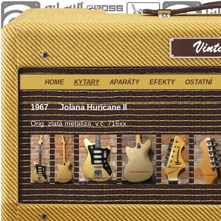
HOME
KYTARY
APARÁTY
EFEKTY
OSTATNÍ
1967
Jolana Huricane II
Orig. zlatá metalíza, v.č. 716xx