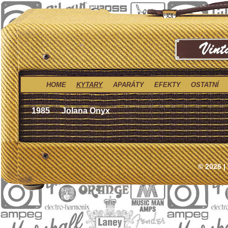
HOME
KYTARY
APARÁTY
EFEKTY
OSTATNÍ
1985
Jolana Onyx
© 2026 |