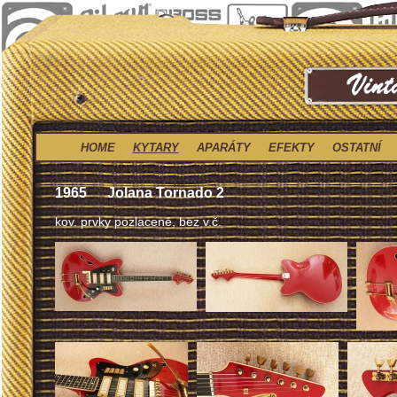
HOME
KYTARY
APARÁTY
EFEKTY
OSTATNÍ
1965
Jolana Tornado 2
kov. prvky pozlacené, bez v.č.