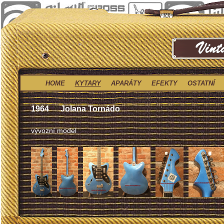
HOME
KYTARY
APARÁTY
EFEKTY
OSTATNÍ
1964
Jolana Tornádo
vývozní model