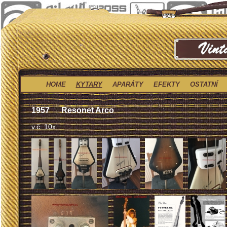
HOME
KYTARY
APARÁTY
EFEKTY
OSTATNÍ
1957
Resonet Arco
v.č. 10x