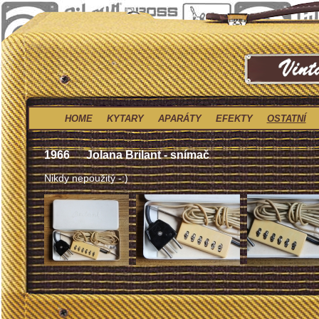
HOME
KYTARY
APARÁTY
EFEKTY
OSTATNÍ
1966
Jolana Brilant - snímač
Nikdy nepoužitý -:)